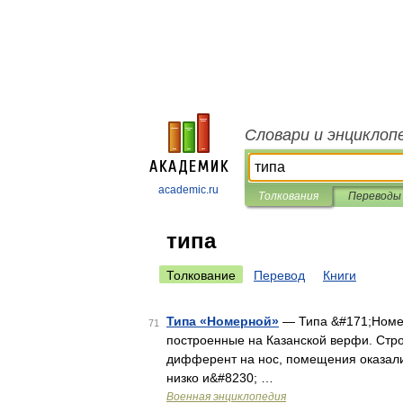
Словари и энциклоп
academic.ru
Толкования
Переводы
типа
Толкование
Перевод
Книги
Типа «Номерной»
— Типа &#171;Номер
71
построенные на Казанской верфи. Стр
дифферент на нос, помещения оказал
низко и&#8230; …
Военная энциклопедия