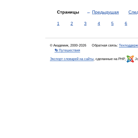
Страницы
←
Предыдущая
Сле
1
2
3
4
5
6
© Академик, 2000-2026
Обратная связь:
Техподдерж
👣 Путешествия
Экспорт словарей на сайты
, сделанные на PHP,
Jo