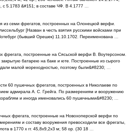
, с 5.1783 &#151; в составе ЧФ. В 4.1777 …
 из семи фрегатов, построенных на Олонецкой верфи.
Шлиссельбург [Назван в честь взятия русскими войсками при
Нотебург (бывший Орешек) 11.10.1702. Переименована …
 фрегата, построенные на Сясьской верфи В. Воутерсоном.
закрытую батарею на баке и юте. Построенные из сырого
ладали малой мореходностью, поэтому были&#8230; …
сти 60 пушечных фрегатов, построенных в Николаеве по
нием адмирала А. С. Грейга. По размерениям и вооружению
кораблям и иногда именовались 60 пушечными&#8230; …
чных фрегата, построенные на Новохоперской верфи по
змерениям и составу вооружения превосходили все фрегаты,
та в 1770 х гг. 45,8x9,2x3 м; 58 ор. (30 18 …