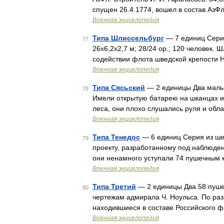
спущен 26.4.1774, вошел в состав АзФл
Военная энциклопедия
Типа Шлиссельбург
— 7 единиц Серия
77
26x6,2x2,7 м; 28/24 ор.; 120 человек. 
содействии флота шведской крепости 
Военная энциклопедия
Типа Сясьский
— 2 единицы Два малых
78
Имели открытую батарею на шканцах и 
леса, они плохо слушались руля и об
Военная энциклопедия
Типа Тенедос
— 6 единиц Серия из ше
79
проекту, разработанному под наблюде
они ненамного уступали 74 пушечным 
Военная энциклопедия
Типа Третий
— 2 единицы Два 58 пуше
80
чертежам адмирала Ч. Ноульса. По ра
находившиеся в составе Российского фло
Военная энциклопедия