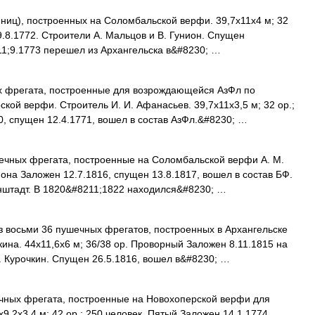
ниц), построенных на Соломбальской верфи. 39,7x11x4 м; 32
9.8.1772. Строители А. Мальцов и В. Гунион. Спущен
211;9.1773 перешел из Архангельска в&#8230; …
 фрегата, построенные для возрождающейся АзФл по
кой верфи. Строитель И. И. Афанасьев. 39,7x11x3,5 м; 32 ор.;
0, спущен 12.4.1771, вошел в состав АзФл.&#8230; …
ечных фрегата, построенные на Соломбальской верфи A. M.
мона Заложен 12.7.1816, спущен 13.8.1817, вошел в состав БФ.
онштадт. В 1820&#8211;1822 находился&#8230; …
 восьми 36 пушечных фрегатов, построенных в Архангельске
чкина. 44x11,6x6 м; 36/38 ор. Проворный Заложен 8.11.1815 на
 Курочкин. Спущен 26.5.1816, вошел в&#8230; …
чных фрегата, построенные на Новохоперской верфи для
9,2x3,4 м; 42 ор.; 250 человек. Пятый Заложен 14.1.1774,