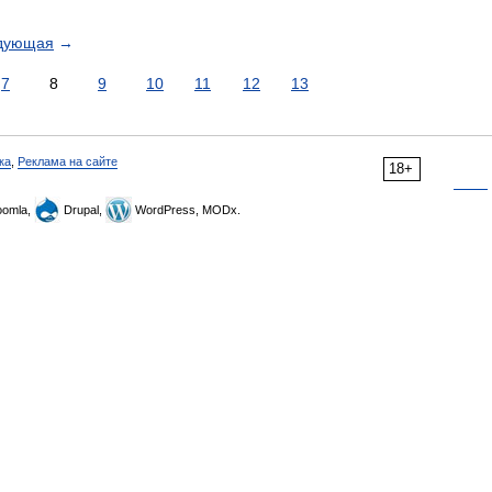
дующая
→
7
8
9
10
11
12
13
ка
,
Реклама на сайте
18+
omla,
Drupal,
WordPress, MODx.