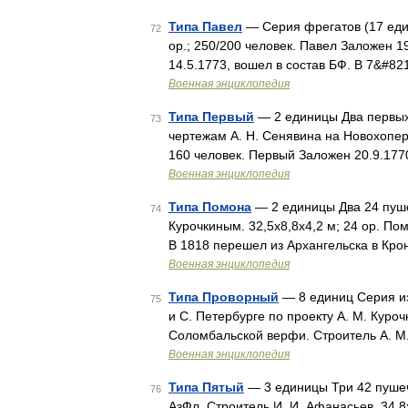
Типа Павел
— Серия фрегатов (17 еди
72
ор.; 250/200 человек. Павел Заложен 1
14.5.1773, вошел в состав БФ. В 7&#8
Военная энциклопедия
Типа Первый
— 2 единицы Два первых
73
чертежам А. Н. Сенявина на Новохоперс
160 человек. Первый Заложен 20.9.177
Военная энциклопедия
Типа Помона
— 2 единицы Два 24 пуш
74
Курочкиным. 32,5x8,8x4,2 м; 24 ор. По
В 1818 перешел из Архангельска в Кр
Военная энциклопедия
Типа Проворный
— 8 единиц Серия из
75
и С. Петербурге по проекту A. M. Куро
Соломбальской верфи. Строитель A. M.
Военная энциклопедия
Типа Пятый
— 3 единицы Три 42 пуше
76
АзФл. Строитель И. И. Афанасьев. 34,8x