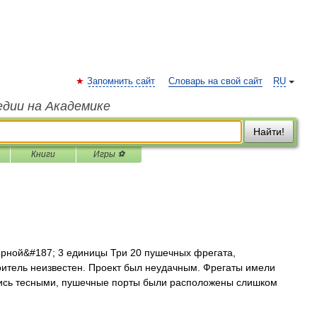
Запомнить сайт
Словарь на свой сайт
RU
едии на Академике
Найти!
Книги
Игры ⚽
ной&#187; 3 единицы Три 20 пушечных фрегата,
оитель неизвестен. Проект был неудачным. Фрегаты имели
ись тесными, пушечные порты были расположены слишком